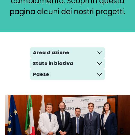
cambiamento. Scopri in questa
pagina alcuni dei nostri progetti.
Area
d'azione
Stato
iniziativa
Paese