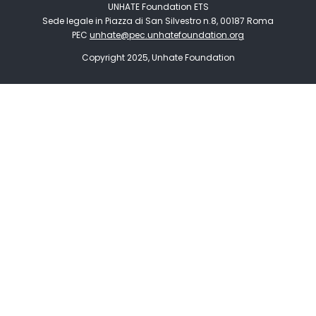
UNHATE Foundation ETS
Sede legale in Piazza di San Silvestro n.8, 00187 Roma
PEC
unhate@pec.unhatefoundation.org
Copyright 2025, Unhate Foundation