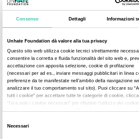
Consenso
Dettagli
Informazioni s
MOBILITÀ SOCIALE
MIA - Percorsi di futuro
Unhate Foundation dà valore alla tua privacy
Questo sito web utilizza cookie tecnici strettamente necessa
Aiutare i giovani a trovare la propria strada
consentire la corretta e fluida funzionalità del sito web e, prev
accettazione con apposita selezione, cookie di profilazione
(necessari per ad es., inviare messaggi pubblicitari in linea c
preferenze da te manifestate nell’ambito della navigazione w
analizzare il tuo comportamento sul sito). Puoi cliccare su “
tutti i cookie” per accettare tutte le categorie di cookie, clicc
“Usa solo i cookie necessari” per rifiutare l’utilizzo dei cookie
profilazione oppure cliccare su “Personalizza” per decidere q
cookie accettare. Chiudendo il presente banner e continuand
Selezione
navigazione o selezionando "Usa solo i cookie necessari" s
Necessari
del
installati solo cookie tecnici.
consenso