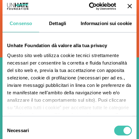
Portiamo laboratori ed
esperienze formative innovative
per esplorare il proprio
Consenso
Dettagli
Informazioni sui cookie
potenziale e crescere insieme.
Unhate Foundation dà valore alla tua privacy
Questo sito web utilizza cookie tecnici strettamente
necessari per consentire la corretta e fluida funzionalità
CULTURA
del sito web e, previa la tua accettazione con apposita
selezione, cookie di profilazione (necessari per ad es.,
inviare messaggi pubblicitari in linea con le preferenze da
te manifestate nell’ambito della navigazione web e/o
analizzare il tuo comportamento sul sito). Puoi cliccare
Valorizziamo l’arte
su “Accetta tutti i cookie” per accettare tutte le categorie
di cookie, cliccare su “Usa solo i cookie necessari” per
come strumento di
rifiutare l’utilizzo dei cookie di profilazione oppure cliccare
Selezione
su “Personalizza” per decidere quali cookie accettare.
Necessari
dialogo
del
Chiudendo il presente banner e continuando la