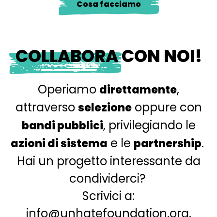
Cosa facciamo
COLLABORA
CON NOI!
Operiamo
,
direttamente
attraverso
oppure con
selezione
, privilegiando le
bandi pubblici
e le
.
azioni di sistema
partnership
Hai un progetto interessante da
condividerci?
Scrivici a:
info@unhatefoundation.org
.